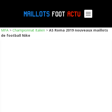
MFA
>
Championnat Italien
>
AS Roma 2019 nouveaux maillots
de football Nike