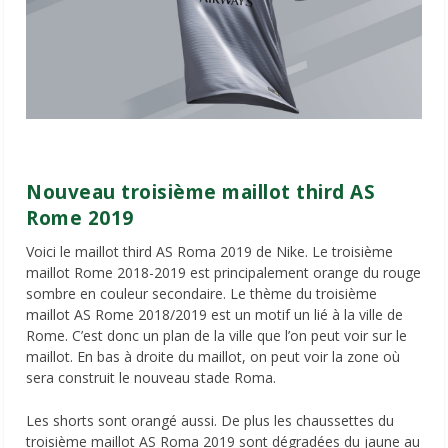
Nouveau troisième maillot third AS
Rome 2019
Voici le maillot third AS Roma 2019 de Nike. Le troisième
maillot Rome 2018-2019 est principalement orange du rouge
sombre en couleur secondaire. Le thème du troisième
maillot AS Rome 2018/2019 est un motif un lié à la ville de
Rome. C’est donc un plan de la ville que l’on peut voir sur le
maillot. En bas à droite du maillot, on peut voir la zone où
sera construit le nouveau stade Roma.
Les shorts sont orangé aussi. De plus les chaussettes du
troisième maillot AS Roma 2019 sont dégradées du jaune au