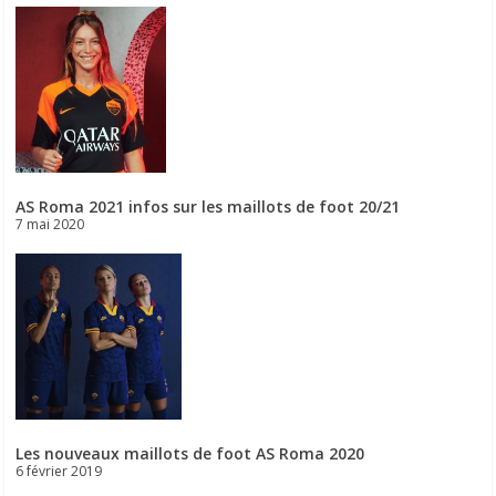
AS Roma 2021 infos sur les maillots de foot 20/21
7 mai 2020
Les nouveaux maillots de foot AS Roma 2020
6 février 2019