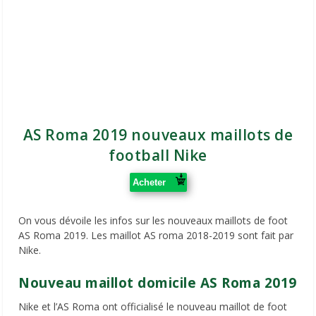
AS Roma 2019 nouveaux maillots de
football Nike
Acheter
On vous dévoile les infos sur les nouveaux maillots de foot
AS Roma 2019. Les maillot AS roma 2018-2019 sont fait par
Nike.
Nouveau maillot domicile AS Roma 2019
Nike et l’AS Roma ont officialisé le nouveau maillot de foot