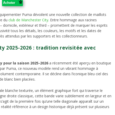
Acheter
quipementier Puma dévoilent une nouvelle collection de maillots
ire du
club de Manchester City
. Entre hommage aux racines
– domicile, extérieur et third – promettent de marquer les esprits
ité tous les détails, les couleurs, les motifs et les dates de
ès attendus par les supporters et les collectionneurs.
y 2025-2026 : tradition revisitée avec
y pour la saison 2025-2026
a récemment été aperçu en boutique
çu par Puma, ce nouveau modèle rend un vibrant hommage à
ésolument contemporaine. Il se décline dans l’iconique bleu ciel des
e blanc bien placées.
ale blanche texturée, un élément graphique fort qui traverse le
ne droite classique, cette bande varie subtilement en largeur et en
 s’agit de la première fois qu’une telle diagonale apparaît sur un
 réalité référence à un design historique déjà présent sur plusieurs